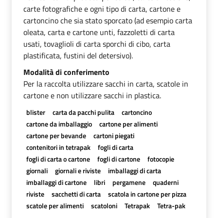
carte fotografiche e ogni tipo di carta, cartone e
cartoncino che sia stato sporcato (ad esempio carta
oleata, carta e cartone unti, fazzoletti di carta
usati, tovaglioli di carta sporchi di cibo, carta
plastificata, fustini del detersivo).
Modalità di conferimento
Per la raccolta utilizzare sacchi in carta, scatole in
cartone e non utilizzare sacchi in plastica.
blister
carta da pacchi pulita
cartoncino
cartone da imballaggio
cartone per alimenti
cartone per bevande
cartoni piegati
contenitori in tetrapak
fogli di carta
fogli di carta o cartone
fogli di cartone
fotocopie
giornali
giornali e riviste
imballaggi di carta
imballaggi di cartone
libri
pergamene
quaderni
riviste
sacchetti di carta
scatola in cartone per pizza
scatole per alimenti
scatoloni
Tetrapak
Tetra-pak