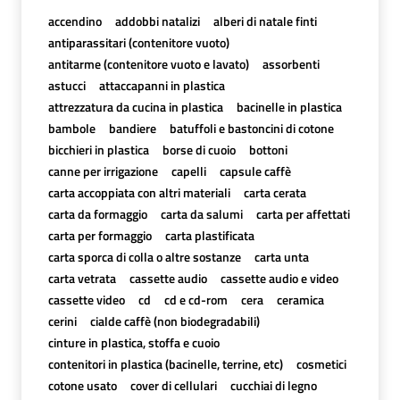
accendino
addobbi natalizi
alberi di natale finti
antiparassitari (contenitore vuoto)
antitarme (contenitore vuoto e lavato)
assorbenti
astucci
attaccapanni in plastica
attrezzatura da cucina in plastica
bacinelle in plastica
bambole
bandiere
batuffoli e bastoncini di cotone
bicchieri in plastica
borse di cuoio
bottoni
canne per irrigazione
capelli
capsule caffè
carta accoppiata con altri materiali
carta cerata
carta da formaggio
carta da salumi
carta per affettati
carta per formaggio
carta plastificata
carta sporca di colla o altre sostanze
carta unta
carta vetrata
cassette audio
cassette audio e video
cassette video
cd
cd e cd-rom
cera
ceramica
cerini
cialde caffè (non biodegradabili)
cinture in plastica, stoffa e cuoio
contenitori in plastica (bacinelle, terrine, etc)
cosmetici
cotone usato
cover di cellulari
cucchiai di legno