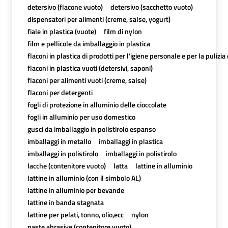
detersivo (flacone vuoto)
detersivo (sacchetto vuoto)
dispensatori per alimenti (creme, salse, yogurt)
fiale in plastica (vuote)
film di nylon
film e pellicole da imballaggio in plastica
flaconi in plastica di prodotti per l’igiene personale e per la pulizia
flaconi in plastica vuoti (detersivi, saponi)
flaconi per alimenti vuoti (creme, salse)
flaconi per detergenti
fogli di protezione in alluminio delle cioccolate
fogli in alluminio per uso domestico
gusci da imballaggio in polistirolo espanso
imballaggi in metallo
imballaggi in plastica
imballaggi in polistirolo
imballaggi in polistirolo
lacche (contenitore vuoto)
latta
lattine in alluminio
lattine in alluminio (con il simbolo AL)
lattine in alluminio per bevande
lattine in banda stagnata
lattine per pelati, tonno, olio,ecc
nylon
paste abrasive (contenitore vuoto)