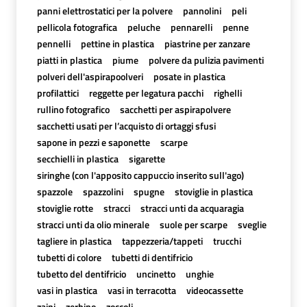
panni elettrostatici per la polvere
pannolini
peli
pellicola fotografica
peluche
pennarelli
penne
pennelli
pettine in plastica
piastrine per zanzare
piatti in plastica
piume
polvere da pulizia pavimenti
polveri dell'aspirapoolveri
posate in plastica
profilattici
reggette per legatura pacchi
righelli
rullino fotografico
sacchetti per aspirapolvere
sacchetti usati per l’acquisto di ortaggi sfusi
sapone in pezzi e saponette
scarpe
secchielli in plastica
sigarette
siringhe (con l'apposito cappuccio inserito sull'ago)
spazzole
spazzolini
spugne
stoviglie in plastica
stoviglie rotte
stracci
stracci unti da acquaragia
stracci unti da olio minerale
suole per scarpe
sveglie
tagliere in plastica
tappezzeria/tappeti
trucchi
tubetti di colore
tubetti di dentifricio
tubetto del dentifricio
uncinetto
unghie
vasi in plastica
vasi in terracotta
videocassette
zaini
zerbino
zoccoli