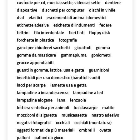
custodie per cd, musicassette, videocassette
dentiere
diapositive
dischetti per computer
dischi in vinile
dvd
elastici
escrementi di animali domestici
etichette adesive
etichette di indumenti
federe
feltrini
filo interdentale
fiori finti
floppy disk
forchette in plastica
fotografie
ganci per chiuderei sacchetti
giocattoli
gomma
gomma da masticare
gommapiuma
goniometri
grucce appendiabiti
guanti in gomma, lattice, usa e getta
guarnizioni
insetticidi per uso domestico (barattoli vuoti)
lacci per scarpe
lamette usa e getta
lampadine a incandescenza
lampadine a led
lampadine alogene
lana
lenzuola
lettiera sintetica per animali
lucidascarpe
matite
mozziconi di sigaretta
musicassette
nastro adesivo
negativi fotografici
occhiali
occhiali (montatura)
oggetti formati da più materiali
ombrelli
ovatta
palloni
palloni da gioco