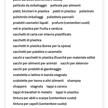
pellicole da imballaggio
pellicole per alimenti
piatti, bicchieri in plastica
piatti in plastica
polistirolo
polistirolo imballaggi
polistitolo pannelli
prodotti cosmetici liquidi
profumi (contenitori vuoti)
reti in plastica per frutta e verdura
sacchetti di carta con interno plastificato
sacchetti di plastica
sacchetti in plastica (borse per la spesa)
sacchetti per patatine e caramelle
sacchi e sacchetti in plastica (fuorché per materiale edile)
sacchi per alimenti per animali
sacchi per detersivi
sacchi per prodotti di giardinaggio
scatolette e lattine in banda stagnata
scatolette per tonno e altri alimenti
shampoo
shoppers
stagnola
tappi a corona
tappi di barattoli in metallo
tappi in plastica
tintura per abiti o scarpe (contenitore vuoto)
tintura per capelli (contenitore vuoto)