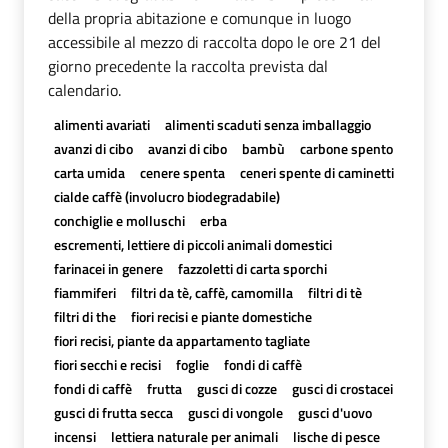
della propria abitazione e comunque in luogo
accessibile al mezzo di raccolta dopo le ore 21 del
giorno precedente la raccolta prevista dal
calendario.
alimenti avariati
alimenti scaduti senza imballaggio
avanzi di cibo
avanzi di cibo
bambù
carbone spento
carta umida
cenere spenta
ceneri spente di caminetti
cialde caffè (involucro biodegradabile)
conchiglie e molluschi
erba
escrementi, lettiere di piccoli animali domestici
farinacei in genere
fazzoletti di carta sporchi
fiammiferi
filtri da tè, caffè, camomilla
filtri di tè
filtri di the
fiori recisi e piante domestiche
fiori recisi, piante da appartamento tagliate
fiori secchi e recisi
foglie
fondi di caffè
fondi di caffè
frutta
gusci di cozze
gusci di crostacei
gusci di frutta secca
gusci di vongole
gusci d'uovo
incensi
lettiera naturale per animali
lische di pesce