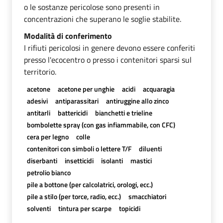
o le sostanze pericolose sono presenti in
concentrazioni che superano le soglie stabilite.
Modalità di conferimento
I rifiuti pericolosi in genere devono essere conferiti
presso l'ecocentro o presso i contenitori sparsi sul
territorio.
acetone
acetone per unghie
acidi
acquaragia
adesivi
antiparassitari
antiruggine allo zinco
antitarli
battericidi
bianchetti e trieline
bombolette spray (con gas infiammabile, con CFC)
cera per legno
colle
contenitori con simboli o lettere T/F
diluenti
diserbanti
insetticidi
isolanti
mastici
petrolio bianco
pile a bottone (per calcolatrici, orologi, ecc.)
pile a stilo (per torce, radio, ecc.)
smacchiatori
solventi
tintura per scarpe
topicidi