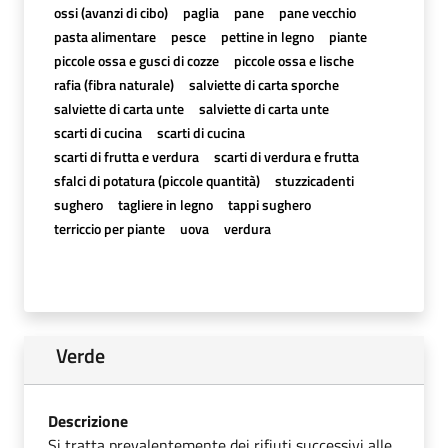
ossi (avanzi di cibo)
paglia
pane
pane vecchio
pasta alimentare
pesce
pettine in legno
piante
piccole ossa e gusci di cozze
piccole ossa e lische
rafia (fibra naturale)
salviette di carta sporche
salviette di carta unte
salviette di carta unte
scarti di cucina
scarti di cucina
scarti di frutta e verdura
scarti di verdura e frutta
sfalci di potatura (piccole quantità)
stuzzicadenti
sughero
tagliere in legno
tappi sughero
terriccio per piante
uova
verdura
Verde
Descrizione
Si tratta prevalentemente dei rifiuti successivi alle