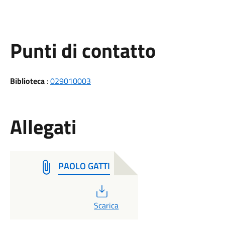
Punti di contatto
Biblioteca
:
029010003
Allegati
PAOLO GATTI
PDF
Scarica