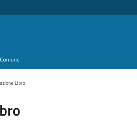
il Comune
azione Libro
ibro