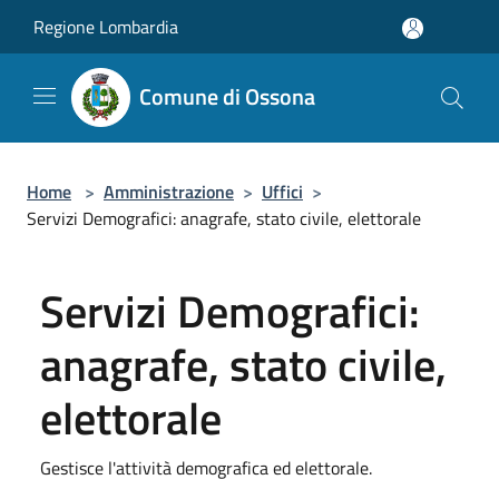
Salta al contenuto principale
Regione Lombardia
Comune di Ossona
Home
>
Amministrazione
>
Uffici
>
Servizi Demografici: anagrafe, stato civile, elettorale
Servizi Demografici:
anagrafe, stato civile,
elettorale
Gestisce l'attività demografica ed elettorale.