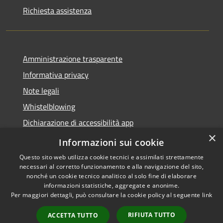
Richiesta assistenza
Amministrazione trasparente
Informativa privacy
Note legali
Whistelblowing
Dichiarazione di accessibilità app
×
Dichiarazione di accessibilità sito
Informazioni sui cookie
Questo sito web utilizza cookie tecnici e assimilati strettamente
necessari al corretto funzionamento e alla navigazione del sito,
nonché un cookie tecnico analitico al solo fine di elaborare
informazioni statistiche, aggregate e anonime.
RSS
Copyright © 2026 • Comune di
Per maggiori dettagli, può consultare la cookie policy al seguente
link
Accessibilità
Ossona • Powered by
Privacy
Municipium
Accesso
•
RIFIUTA TUTTO
ACCETTA TUTTO