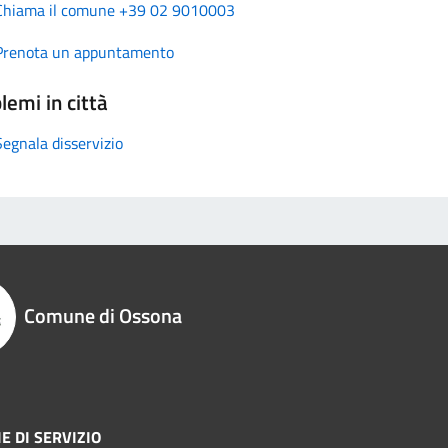
Chiama il comune +39 02 9010003
Prenota un appuntamento
lemi in città
Segnala disservizio
Comune di Ossona
E DI SERVIZIO