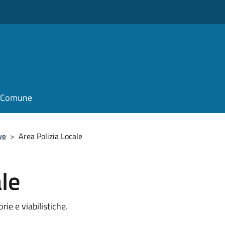
il Comune
ve
>
Area Polizia Locale
le
rie e viabilistiche.