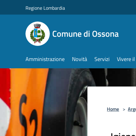
Salta al contenuto principale
Regione Lombardia
Comune di Ossona
Amministrazione
Novità
Servizi
Vivere 
Home
>
Arg