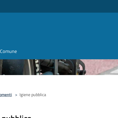
il Comune
omenti
>
Igiene pubblica