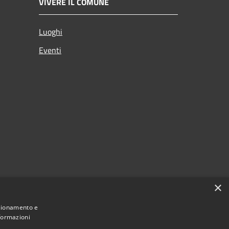
VIVERE IL COMUNE
Luoghi
Eventi
p
×
o
nzionamento e
nformazioni