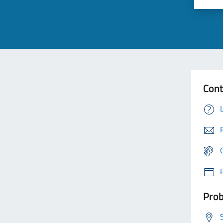
Cont
Prob