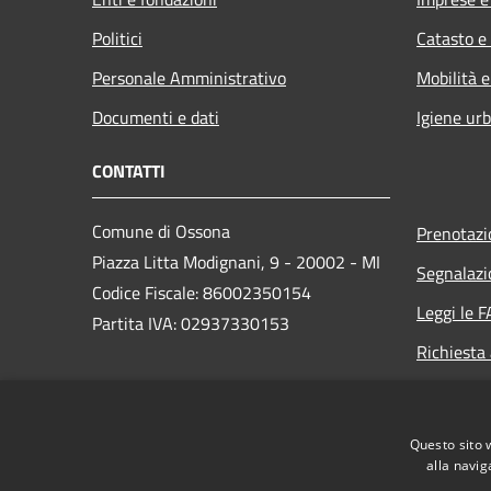
Politici
Catasto e
Personale Amministrativo
Mobilità e
Documenti e dati
Igiene ur
CONTATTI
Comune di Ossona
Prenotaz
Piazza Litta Modignani, 9 - 20002 - MI
Segnalazi
Codice Fiscale: 86002350154
Leggi le 
Partita IVA: 02937330153
Richiesta
PEC:
posta.certificata@pec.comune.ossona.mi.it
Questo sito 
Centralino Unico: +39 02 9010003
alla navig