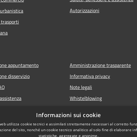
Autorizzazioni
 urbanistica
 trasporti
bana
ione appuntamento
Amministrazione trasparente
one disservizio
Informativa privacy
FAQ
Note legali
 assistenza
Whistelblowing
Dichiarazione di accessibilità ap
Informazioni sui cookie
Dichiarazione di accessibilità sit
web utilizza cookie tecnici e assimilati strettamente necessari al corretto fu
azione del sito, nonché un cookie tecnico analitico al solo fine di elaborare i
statistiche, aggregate e anonime.