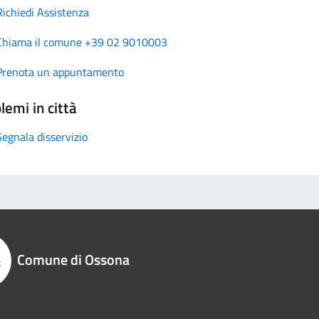
Richiedi Assistenza
Chiama il comune +39 02 9010003
Prenota un appuntamento
lemi in città
Segnala disservizio
Comune di Ossona