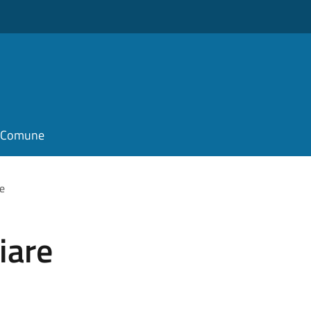
il Comune
re
iare