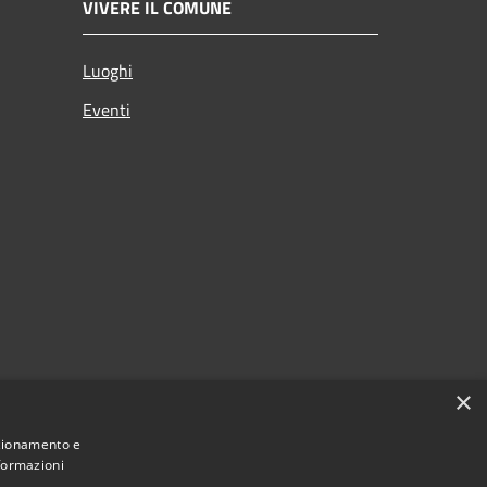
VIVERE IL COMUNE
Luoghi
Eventi
p
×
o
nzionamento e
nformazioni