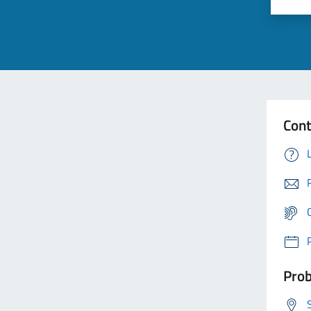
Cont
Prob