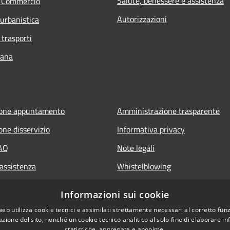
Salute, benessere e assistenza
e Commercio
Autorizzazioni
 urbanistica
 trasporti
bana
ione appuntamento
Amministrazione trasparente
one disservizio
Informativa privacy
FAQ
Note legali
 assistenza
Whistelblowing
Dichiarazione di accessibilità ap
Informazioni sui cookie
Dichiarazione di accessibilità sit
web utilizza cookie tecnici e assimilati strettamente necessari al corretto fu
azione del sito, nonché un cookie tecnico analitico al solo fine di elaborare i
statistiche, aggregate e anonime.