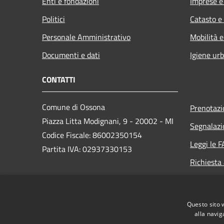
Enti e fondazioni
Imprese 
Politici
Catasto e
Personale Amministrativo
Mobilità e
Documenti e dati
Igiene ur
CONTATTI
Comune di Ossona
Prenotaz
Piazza Litta Modignani, 9 - 20002 - MI
Segnalazi
Codice Fiscale: 86002350154
Leggi le 
Partita IVA: 02937330153
Richiesta
PEC:
posta.certificata@pec.comune.ossona.mi.it
Questo sito 
Centralino Unico: +39 02 9010003
alla navig