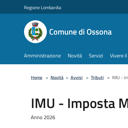
Salta al contenuto principale
Regione Lombardia
Comune di Ossona
Amministrazione
Novità
Servizi
Vivere 
Home
>
Novità
>
Avvisi
>
Tributi
>
IMU - I
IMU - Imposta M
Anno 2026