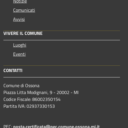
Notizie
Comunicati
Avvisi
VIVERE IL COMUNE
Luoghi
Eventi
CONTATTI
Comune di Ossona
Piazza Litta Modignani, 9 - 20002 - MI
Codice Fiscale: 86002350154
Partita IVA: 02937330153
PEC:
posta.certificata@pec.comune.ossona.mi.it