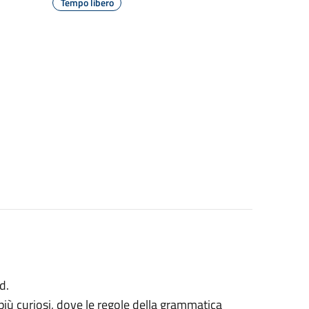
Tempo libero
d.
i più curiosi, dove le regole della grammatica