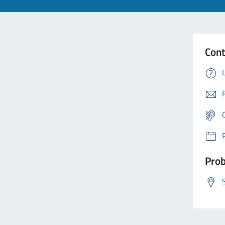
Cont
Prob