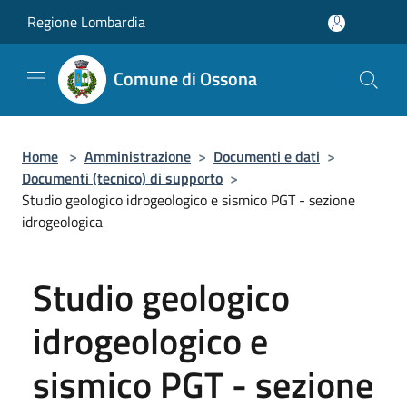
Salta al contenuto principale
Regione Lombardia
Comune di Ossona
Home
>
Amministrazione
>
Documenti e dati
>
Documenti (tecnico) di supporto
>
Studio geologico idrogeologico e sismico PGT - sezione
idrogeologica
Studio geologico
idrogeologico e
sismico PGT - sezione