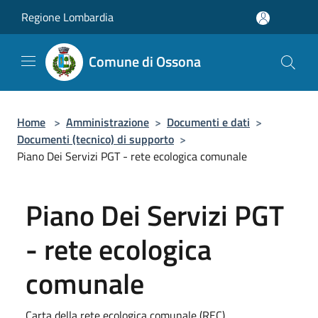
Salta al contenuto principale
Regione Lombardia
Comune di Ossona
Home
>
Amministrazione
>
Documenti e dati
>
Documenti (tecnico) di supporto
>
Piano Dei Servizi PGT - rete ecologica comunale
Piano Dei Servizi PGT
- rete ecologica
comunale
Carta della rete ecologica comunale (REC).